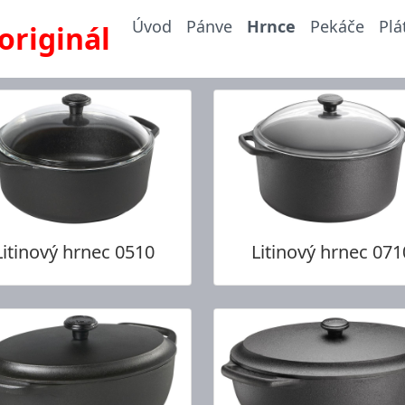
Úvod
Pánve
Hrnce
Pekáče
Plá
originál
Litinový hrnec 0510
Litinový hrnec 071