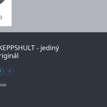
0
KEPPSHULT - jediný
riginál
2026